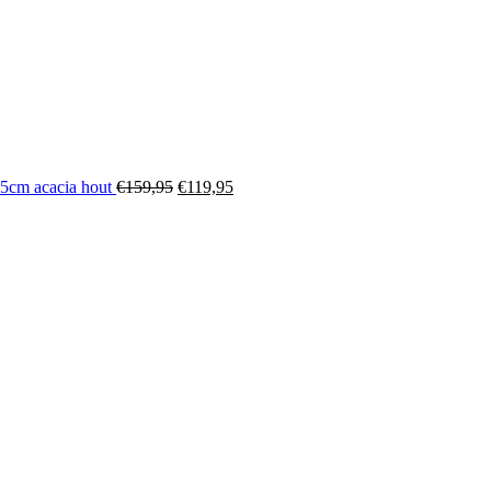
m acacia hout
€
159,95
€
119,95