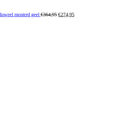
uweel mosterd geel
€
364,95
€
274,95