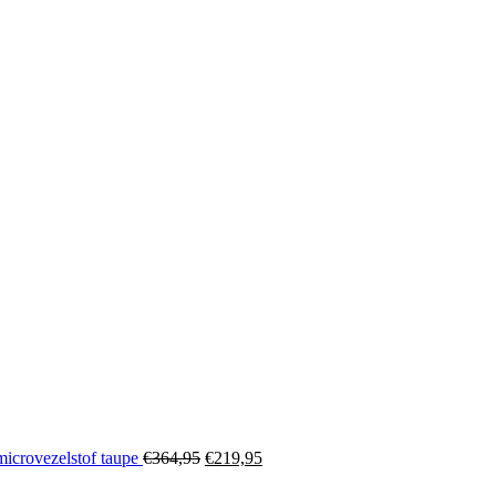
crovezelstof taupe
€
364,95
€
219,95