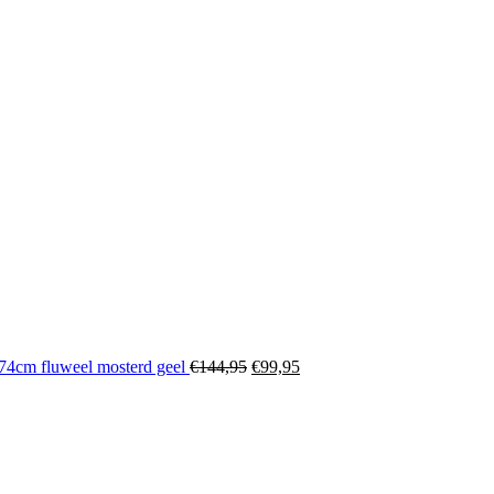
cm fluweel mosterd geel
€
144,95
€
99,95